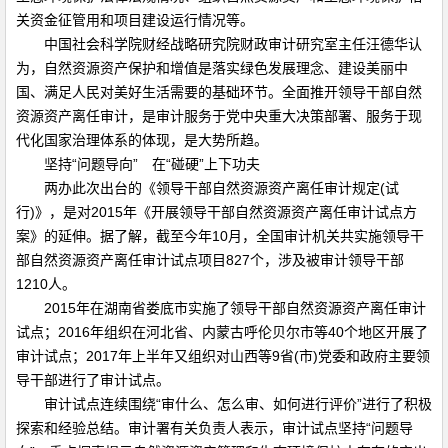
关资金征管用和项目建设运行情况等。
中国社会科学院财经战略研究院财政审计研究室主任汪德华认
为，自然资源资产保护和增值是落实绿色发展理念、建设美丽中
国、满足人民对美好生活需要的基础环节。全面推开领导干部自然
资源资产离任审计，是审计服务于党中央重大决策部署、服务于现
代化国家治理体系的体现，是大势所趋。
坚持“问题导向” 在“碰硬”上下功夫
两办此次出台的《领导干部自然资源资产离任审计规定(试
行)》，是对2015年《开展领导干部自然资源资产离任审计试点方
案》的延伸。据了解，截至今年10月，全国审计机关共实施领导干
部自然资源资产离任审计试点项目827个，涉及被审计领导干部
1210人。
2015年在湖南省娄底市实施了领导干部自然资源资产离任审计
试点；2016年组织在河北省、内蒙古呼伦贝尔市等40个地区开展了
审计试点；2017年上半年又组织对山西等9省(市)党委和政府主要领
导干部进行了审计试点。
审计试点连续围绕“审什么、怎么审、如何进行评价”进行了积极
探索和经验总结。审计署有关负责人表示，审计试点坚持“问题导