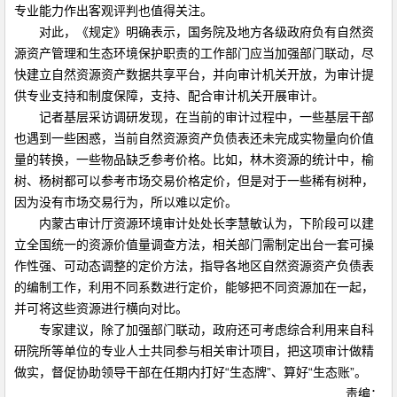
专业能力作出客观评判也值得关注。
对此，《规定》明确表示，国务院及地方各级政府负有自然资
源资产管理和生态环境保护职责的工作部门应当加强部门联动，尽
快建立自然资源资产数据共享平台，并向审计机关开放，为审计提
供专业支持和制度保障，支持、配合审计机关开展审计。
记者基层采访调研发现，在当前的审计过程中，一些基层干部
也遇到一些困惑，当前自然资源资产负债表还未完成实物量向价值
量的转换，一些物品缺乏参考价格。比如，林木资源的统计中，榆
树、杨树都可以参考市场交易价格定价，但是对于一些稀有树种，
因为没有市场交易行为，所以难以定价。
内蒙古审计厅资源环境审计处处长李慧敏认为，下阶段可以建
立全国统一的资源价值量调查方法，相关部门需制定出台一套可操
作性强、可动态调整的定价方法，指导各地区自然资源资产负债表
的编制工作，利用不同系数进行定价，能够把不同资源加在一起，
并可将这些资源进行横向对比。
专家建议，除了加强部门联动，政府还可考虑综合利用来自科
研院所等单位的专业人士共同参与相关审计项目，把这项审计做精
做实，督促协助领导干部在任期内打好“生态牌”、算好“生态账”。
责编：