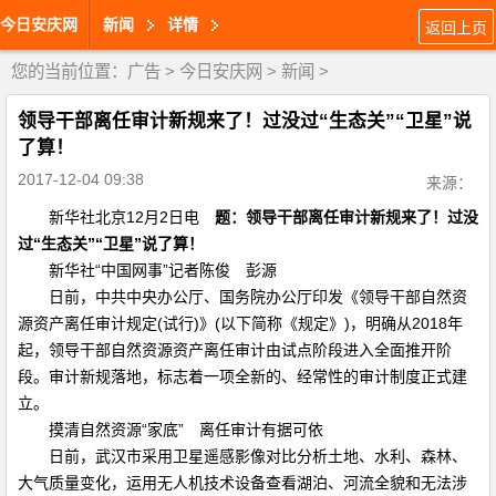
今日安庆网
新闻
详情
返回上页
您的当前位置：
广告
>
今日安庆网
>
新闻
>
领导干部离任审计新规来了！过没过“生态关”“卫星”说
了算！
2017-12-04 09:38
来源：
新华社北京12月2日电
题：领导干部离任审计新规来了！过没
过“生态关”“卫星”说了算！
新华社“中国网事”记者陈俊 彭源
日前，中共中央办公厅、国务院办公厅印发《领导干部自然资
源资产离任审计规定(试行)》(以下简称《规定》)，明确从2018年
起，领导干部自然资源资产离任审计由试点阶段进入全面推开阶
段。审计新规落地，标志着一项全新的、经常性的审计制度正式建
立。
摸清自然资源“家底” 离任审计有据可依
日前，武汉市采用卫星遥感影像对比分析土地、水利、森林、
大气质量变化，运用无人机技术设备查看湖泊、河流全貌和无法涉