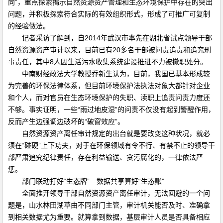
向”，重点探索揭示自然资源资产管理和生态环境保护中存在的突出
问题，并积极探索符合实际的有效组织形式，形成了可推广可复制
的经验做法。
记者采访了解到，自2014年武汉市率先在湖北省试点领导干部
自然资源资产审计以来，目前已有20多名干部被问责追责和追究刑
事责任，其中8人因生活污水收集系统建设推进不力被撤职处分。
中南财经政法大学教授乔新生认为，目前，我国已基本形成较
为完善的环保法律体系，但目前环境保护法执法对象大都针对企业
和个人，而对官员在生态环境保护的失职、渎职上追责问责力度还
不够。事实证明，一些“雨过地皮湿”的问责不仅没有起到警醒作用，
反而产生边强调边破坏的“破窗效应”。
自然资源资产离任审计规定的出台就是要改变这种状况，就必
须在“碰硬”上下功夫，对于在环保领域有令不行、有禁不止的领导干
部严肃追究纪律责任，存在利益输送、贪污腐化的，一律依法严
惩。
部门联动打好“生态牌” 数据共享算好“生态账”
全面推开领导干部自然资源资产离任审计，无法回避的一个问
题是，山水林田湖草由不同部门主管，审计机关能否及时、准确拿
到相关数据尤为重要。就算拿到数据，基层审计人员是否具备相应