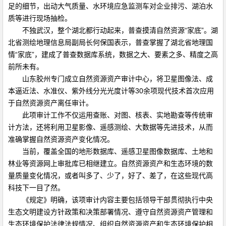
足的细节，出动大气质量、水环境应急监测车对企业排污、湖泊水
质等进行现场抽检。
不独武汉，整个湖北都行动起来，普查摸清自然资源“家底”。湖
北省测绘地理信息局副局长何保国表示，普查掌握了湖北省地理国
情“家底”，建成了普查数据库系统，数据之大、要素之多、精度之高
前所未有。
山东胶州专门成立自然资源资产审计中心，将卫星图像法、成
本逼近法、水准仪、紫外线分光光度计等30余项现代技术首次应用
于自然资源资产离任审计。
此项审计工作不仅运用查账、对图、核表、实地勘查等传统审
计方法，还将利用卫星影像、遥感测绘、大数据等先进技术，从而
准确掌握自然资源资产变化情况。
当前，覆盖全国的地形数据库、遥感卫星图像数据库、土地和
林业等资源网上审批库已相继建立。自然资源资产和生态环境的数
量质量变化情况，或者叫多了、少了，好了、差了，在这些现代高
科技下一目了然。
《规定》明确，该项审计内容主要包括领导干部贯彻执行中央
生态文明建设方针政策和决策部署情况、遵守自然资源资产管理和
生态环境保护法律法规情况、组织自然资源资产和生态环境保护相