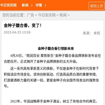
今日安庆网
新闻
详情
返回上页
您的当前位置：
广告
>
今日安庆网
>
新闻
>
金种子馥合香，变了！
2023-04-23 13:59
来源： 未知
金种子馥合香引领新未来
4月20日，“雨润百谷 聚势新生”金种子馥合香品牌焕新发布会在
合肥召开，正式揭开了金种子品牌焕新的五大升级。
这一系列具有革新意义的焕新，不仅是金种子在新时代背景下
积极适应市场变化、坚持创新驱动、打造高品质白酒的重要举措、
打造徽酒新力量的关键一招，更是金种子向全国市场发出的强势信
号。
2022年，华润战略牵手金种子酒业，树立了央地合作的典范，