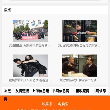
焦点
交通播报社编辑部授牌签约会议 在北京圆满召开！
贾乃亮吃泰国菜 全程冷漠脸饿极吃零食
唐嫣罗晋终于公开恋情 看看这些小细节俩人早就甜似蜜
《权力的游戏》伊蒙学士扮演者皮特-沃恩去世 享年93岁
友链：
友情链接
上海信息港
书画信息网
古董收藏网
古玩信息
网
触屏版
电脑版