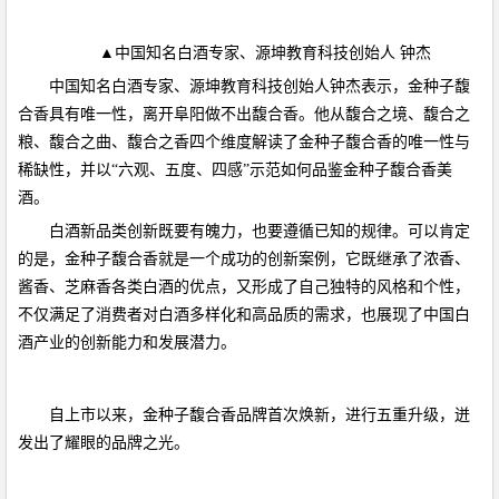
▲中国知名白酒专家、源坤教育科技创始人 钟杰
中国知名白酒专家、源坤教育科技创始人钟杰表示，金种子馥
合香具有唯一性，离开阜阳做不出馥合香。他从馥合之境、馥合之
粮、馥合之曲、馥合之香四个维度解读了金种子馥合香的唯一性与
稀缺性，并以“六观、五度、四感”示范如何品鉴金种子馥合香美
酒。
白酒新品类创新既要有魄力，也要遵循已知的规律。可以肯定
的是，金种子馥合香就是一个成功的创新案例，它既继承了浓香、
酱香、芝麻香各类白酒的优点，又形成了自己独特的风格和个性，
不仅满足了消费者对白酒多样化和高品质的需求，也展现了中国白
酒产业的创新能力和发展潜力。
自上市以来，金种子馥合香品牌首次焕新，进行五重升级，迸
发出了耀眼的品牌之光。