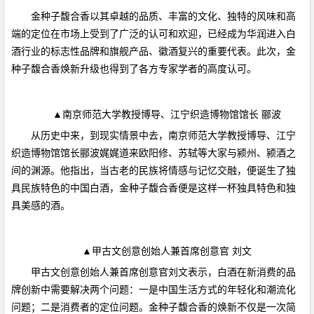
金种子馥合香以其卓越的品质、丰富的文化、独特的风味和高
端的定位在市场上受到了广泛的认可和欢迎，已经成为华润进入白
酒行业的标志性品牌和旗舰产品、徽酒复兴的重要代表。此次，金
种子馥合香焕新升级也得到了各方专家学者的高度认可。
▲南京师范大学教授博导、江宁织造博物馆馆长 郦波
从历史中来，到现实情景中去，南京师范大学教授博导、江宁
织造博物馆馆长郦波娓娓道来欧阳修、苏轼等大家与颍州、颍酒之
间的渊源。他指出，当古老的民族将情感与记忆交融，便诞生了独
具民族特色的中国白酒，金种子馥合香便是这样一杯独具特色和独
具美感的酒。
▲甲古文创意创始人兼首席创意官 刘文
甲古文创意创始人兼首席创意官刘文表示，白酒在新消费的品
牌创新中需要解决两个问题：一是中国生活方式的年轻化和潮流化
问题；二是消费者的定位问题。金种子馥合香的焕新不仅是一次简