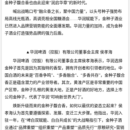
金种子馥合香也由此迎来“润启华章”的新时代。
喊出战略口号“融众香之长，聚中国力量”，以头号种子强势布
局高线光瓶酒，高调亮相全国糖酒会……华润赋能下，金种子酒业
已然进入品牌营销势能的全面爆发期。华润力量的加持，成为金种
子酒业打造强势品牌的强力后盾。
▲华润啤酒（控股）有限公司董事会主席 侯孝海
华润啤酒（控股）有限公司董事会主席侯孝海表示，华润选择
金种子首先是因为其独特的香型，拥有开创者和引领者的地位。中
国白酒的未来是“百香争鸣”、“多香融合”、“多香共存”，金种子馥合
香正是蕴含潜力的产业领导者。其次，黄淮产区是非常重要的中国
产区带，金种子扎根的黄淮大地，正是产好酒的好地方，选择上市
公司金种子，代表了华润“叩响新世界大门”。
焕新升级而来的金种子馥合香，如何以最优的姿态立起来？侯
孝海认为首先要遵循探索、发展、变迁三大步骤。他指出，华润入
驻一年，在“啤白双赋能、白白共成长”的大战略指引下，金种子酒
业通过“品牌重塑”“组织重塑”“产品重塑”“品质先行”“原粮研究+营销