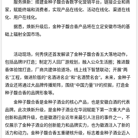
服务焕新：搭建金种子馥合香数字化营销平台，链接企业和商
家，赋能终端和消费者，实现产品在线化、活动在线化、渠道在线
化、用户在线化。
据悉，焕新升级后，金种子馥合香产品将在立足安徽市场的基
础上辐射全国市场。
活动现场，何秀侠还首发解读了金种子馥合香五大落地动作，
包括品牌IP打造；制定万人回厂游规划，融入公众生活圈；推进馥
香体验馆打造，厂商共建体验道场，线上线下智慧联动；开展“两
名”工程，做进阶版的“名酒进名企”和“名酒赞名会”。未来，金种子
酒业还将通过大品牌传播矩阵，围绕“中国力量”IP的挖掘，打造金
种子馥合香的品牌形象等。
金种子馥合香是金种子酒业的核心产品，也是安徽白酒的代表
品牌。此次焕新升级，是金种子酒业在华润赋能下第一次重大产品
创新和品牌升级，也是徽酒行业近年来最引人注目的事件之一，不
仅展示了金种子酒业的创新能力和品牌实力，也为徽酒注入了新的
活力和动力。金种子馥合香五重硬核升级，标志着金种子酒业迈入