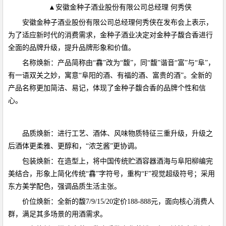
▲安徽金种子酒业股份有限公司总经理 何秀侠
安徽金种子酒业股份有限公司总经理何秀侠在发布会上表示，
为了适应新时代的消费需求，金种子酒业决定对金种子馥合香进行
全面的品牌升级，提升品牌形象和价值。
名称焕新：产品简称由“馫”改为“馥”，同“馥”谐音“富”与“阜”，
有一语双关之妙，寓意“阜阳的酒、有福的酒、富贵的酒”。全新的
产品名称更加简洁、易记，体现了金种子馥合香的品牌个性和信
心。
品质焕新：进行工艺、酒体、风味物质特征三重升级，升级之
后酒体更柔雅、更醇和，“浓芝酱”更协调。
包装焕新：在造型上，将中国传统贮酒容器酒海与阜阳柳编完
美结合，形象上简化传统“馫”字符号，重构“F”视觉超级符号；采用
东方美学配色，强调品质生活主张。
价位焕新：全新的馥7/9/15/20定价188-888元，面向核心消费人
群，满足其多场景的用酒需求。